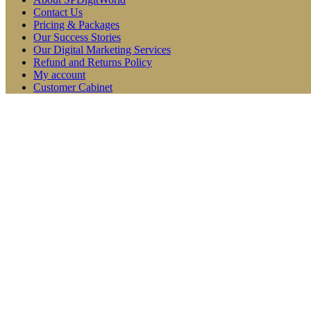
Contact Us
Pricing & Packages
Our Success Stories
Our Digital Marketing Services
Refund and Returns Policy
My account
Customer Cabinet